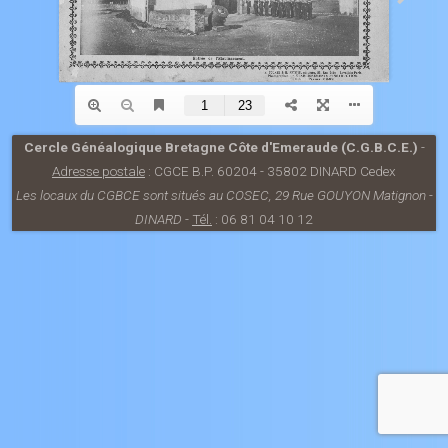
Cercle Généalogique Bretagne Côte d'Emeraude (C.G.B.C.E.)
-
Adresse postale
: CGCE B.P. 60204 - 35802 DINARD Cedex
Les locaux du CGBCE sont situés au COSEC, 29 Rue GOUYON Matignon -
DINARD
-
Tél.
: 06 81 04 10 12