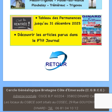
Cercle Généalogique Bretagne Côte d'Emeraude (C.G.B.C.E.)
-
Adresse postale
: CGCE B.P. 60204 - 35802 DINARD Cedex
Les locaux du CGBCE sont situés au COSEC, 29 Rue GOUYON Matignon -
DINARD
-
Tél.
: 06 81 04 10 12