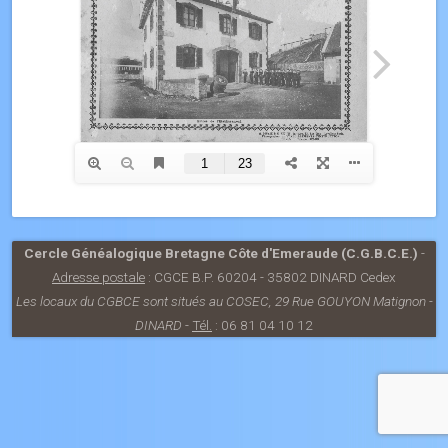
Cercle Généalogique Bretagne Côte d'Emeraude (C.G.B.C.E.)
-
Adresse postale
: CGCE B.P. 60204 - 35802 DINARD Cedex
Les locaux du CGBCE sont situés au COSEC, 29 Rue GOUYON Matignon -
DINARD
-
Tél.
: 06 81 04 10 12