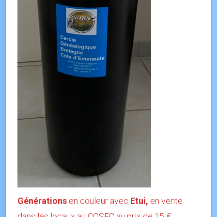
Générations
en couleur avec
Etui,
en vente
dans les locaux au COSEC au prix de 15 €