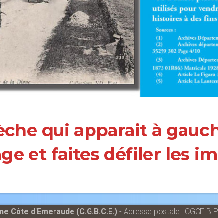
lèche qui apparait à gauc
age et faites défiler les i
e Côte d'Emeraude (C.G.B.C.E.)
-
Adresse postale
: CGCE B.P