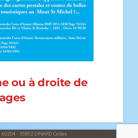
he ou à droite de
mages
. 60204 - 35802 DINARD Cedex