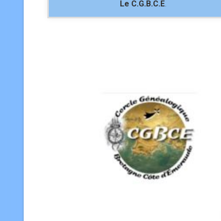
Le C.G.B.C.E
.